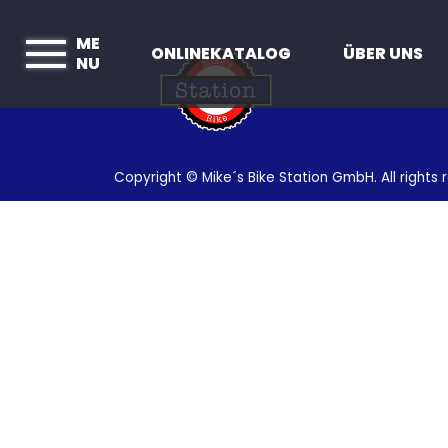
ME
ONLINEKATALOG
ÜBER UNS
NU
Copyright © Mike´s Bike Station GmbH. All rights 